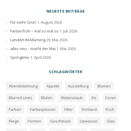
NEUESTE BEITRÄGE
Für mehr Grün
1. August 2026
Farbenfroh – mal so mal so
1. Juli 2026
LandArt #4 Münsing
29. Mai 2026
alles neu – macht der Mai
1. Mai 2026
Springtime
1. April 2026
SCHLAGWÖRTER
Abendstimmung
Appetit
Ausstellung
Blumen
Blurred Lines
Blüten
Blütenstaub
Eis
Essen
Farben
Farbexplosion
Filter
Finnland
Fisch
Fliege
Formen
Geschmack
Gewässer
Glas