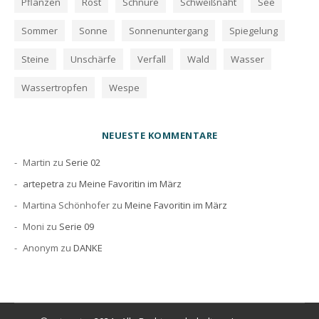
Pflanzen
Rost
Schnüre
Schweißnaht
See
Sommer
Sonne
Sonnenuntergang
Spiegelung
Steine
Unschärfe
Verfall
Wald
Wasser
Wassertropfen
Wespe
NEUESTE KOMMENTARE
Martin
zu
Serie 02
artepetra
zu
Meine Favoritin im März
Martina Schönhofer
zu
Meine Favoritin im März
Moni
zu
Serie 09
Anonym
zu
DANKE