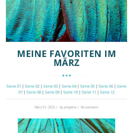
MEINE FAVORITEN IM
MÄRZ
Serie 01
|
Serie 02
|
Serie 03
|
Serie 04
|
Serie 05
|
Serie 06
|
Serie
07
|
Serie 08
|
Serie 09
|
Serie 10
|
Serie 11
|
Serie 12
März 01, 2025
by
artepetra
No comment