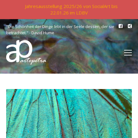
Jahresausstellung 2025/26 von SocialArt bis
22.01.26 im LDBV
"Die Schönheit der Dinge lebt in der Seele dessen, der sie
betrachtet." - David Hume