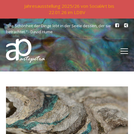
Jahresausstellung 2025/26 von SocialArt bis
22.01.26 im LDBV
"Die Schönheit der Dinge lebt in der Seele dessen, der sie
betrachtet." - David Hume