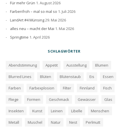
Für mehr Grün
1. August 2026
Farbenfroh – mal so mal so
1. Juli 2026
LandArt #4 Münsing
29. Mai 2026
alles neu – macht der Mai
1. Mai 2026
Springtime
1. April 2026
SCHLAGWÖRTER
Abendstimmung
Appetit
Ausstellung
Blumen
Blurred Lines
Blüten
Blütenstaub
Eis
Essen
Farben
Farbexplosion
Filter
Finnland
Fisch
Fliege
Formen
Geschmack
Gewässer
Glas
Insekten
Kunst
Leinen
Libelle
Menschen
Metall
Muschel
Natur
Nest
Perlmutt