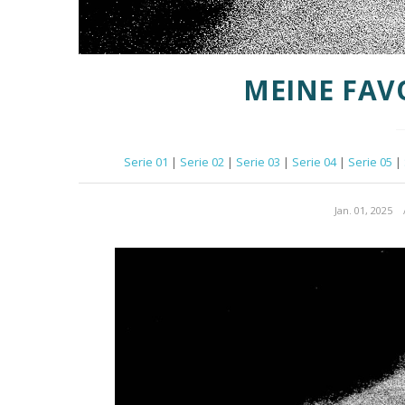
MEINE FAV
Serie 01
|
Serie 02
|
Serie 03
|
Serie 04
|
Serie 05
|
Jan. 01, 2025