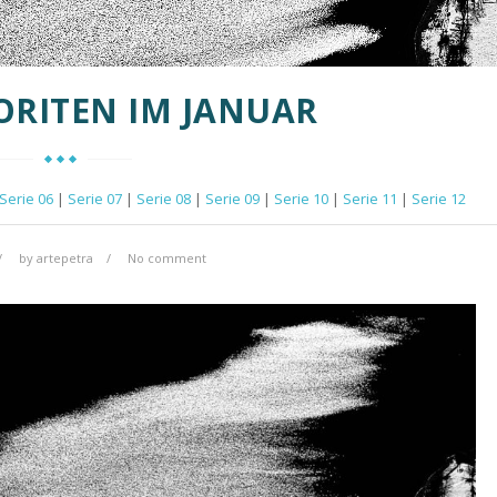
ORITEN IM JANUAR
Serie 06
|
Serie 07
|
Serie 08
|
Serie 09
|
Serie 10
|
Serie 11
|
Serie 12
by
artepetra
No comment