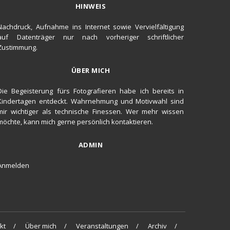
HINWEIS
Nachdruck, Aufnahme ins Internet sowie Vervielfältigung
auf Datenträger nur nach vorheriger schriftlicher
Zustimmung.
ÜBER MICH
Die Begeisterung fürs Fotografieren habe ich bereits in
Kindertagen entdeckt. Wahrnehmung und Motivwahl sind
mir wichtiger als technische Finessen. Wer mehr wissen
möchte, kann mich gerne persönlich kontaktieren.
ADMIN
Anmelden
kt
Über mich
Veranstaltungen
Archiv