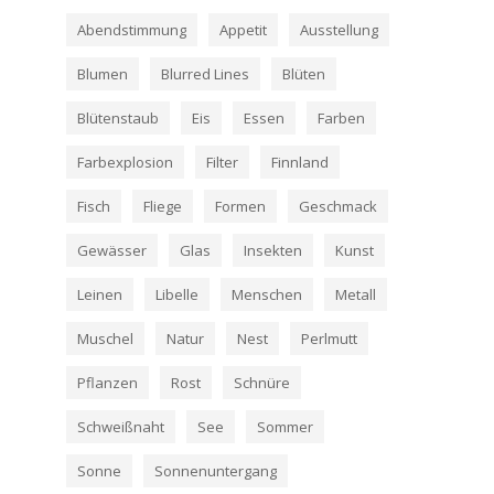
Abendstimmung
Appetit
Ausstellung
Blumen
Blurred Lines
Blüten
Blütenstaub
Eis
Essen
Farben
Farbexplosion
Filter
Finnland
Fisch
Fliege
Formen
Geschmack
Gewässer
Glas
Insekten
Kunst
Leinen
Libelle
Menschen
Metall
Muschel
Natur
Nest
Perlmutt
Pflanzen
Rost
Schnüre
Schweißnaht
See
Sommer
Sonne
Sonnenuntergang